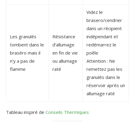
Videz le
brasero/cendrier
dans un récipient
Les granulés
Résistance
indépendant et
tombent dans le
d’allumage
redémarrez le
braséro mais il
en fin de vie
poêle
n’y a pas de
ou allumage
Attention : Ne
flamme
raté
remettez pas les
granulés dans le
réservoir après un
allumage raté
Tableau inspiré de
Conseils Thermiques